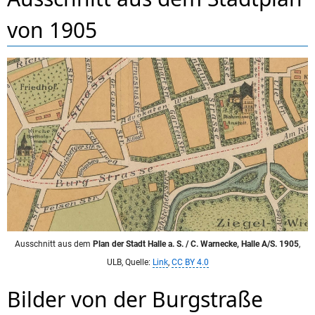
von 1905
Ausschnitt aus dem
Plan der Stadt Halle a. S. / C. Warnecke, Halle A/S. 1905
,
ULB, Quelle:
Link
,
CC BY 4.0
Bilder von der Burgstraße