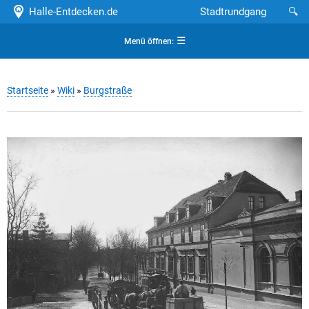
Halle-Entdecken.de
Stadtrundgang
🔍
☰
Menü öffnen:
Startseite
»
Wiki
»
Burgstraße