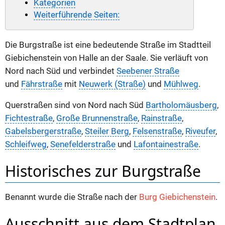
Kategorien
Weiterführende Seiten:
Die Burgstraße ist eine bedeutende Straße im Stadtteil
Giebichenstein von Halle an der Saale. Sie verläuft von
Nord nach Süd und verbindet
Seebener Straße
und
Fährstraße
mit
Neuwerk (Straße)
und
Mühlweg
.
Querstraßen sind von Nord nach Süd
Bartholomäusberg
,
Fichtestraße
,
Große Brunnenstraße
,
Rainstraße
,
Gabelsbergerstraße
,
Steiler Berg
,
Felsenstraße
,
Riveufer
,
Schleifweg
,
Senefelderstraße
und
Lafontainestraße
.
Historisches zur Burgstraße
Benannt wurde die Straße nach der
Burg Giebichenstein
.
Ausschnitt aus dem Stadtplan