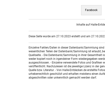
Facebook
Inhalte auf Halle-Entd
Diese Seite wurde am 27.10.2023 erstellt und am 27.10.2023 
Einzelne Fakten/Daten in dieser Datenbank/Sammlung sind nic
wesentlichen Teilen der Datenbank/Sammlung ist erlaubt, bed
Quellseite. - Die Datenbank/Sammlung in ihrer Gesamtheit i
weder kopiert noch in irgendeiner Form wiedergegeben werde
ausgeschlossen. - Einzelne verwendete Fotos und Grafiken w
veröffentlicht. Nachzulesen ist die jeweilige Lizenz in der g
Quelle bzw. Literatur. - Von Halle-Entdecken.de erstellte F
urheberrechtlich geschützt und erhalten meistens einen Aufdr
abgeschnitten oder unkenntlich gemacht werden darf.