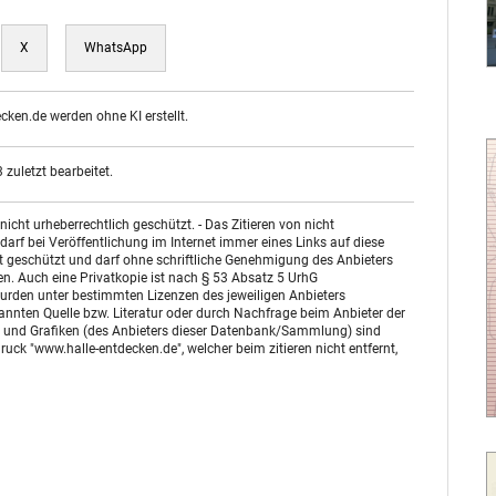
X
WhatsApp
ecken.de werden ohne KI erstellt.
zuletzt bearbeitet.
ht urheberrechtlich geschützt. - Das Zitieren von nicht
arf bei Veröffentlichung im Internet immer eines Links auf diese
st geschützt und darf ohne schriftliche Genehmigung des Anbieters
n. Auch eine Privatkopie ist nach § 53 Absatz 5 UrhG
urden unter bestimmten Lizenzen des jeweiligen Anbieters
enannten Quelle bzw. Literatur oder durch Nachfrage beim Anbieter der
otos und Grafiken (des Anbieters dieser Datenbank/Sammlung) sind
uck "www.halle-entdecken.de", welcher beim zitieren nicht entfernt,