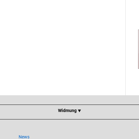
Widmung ⯆
News