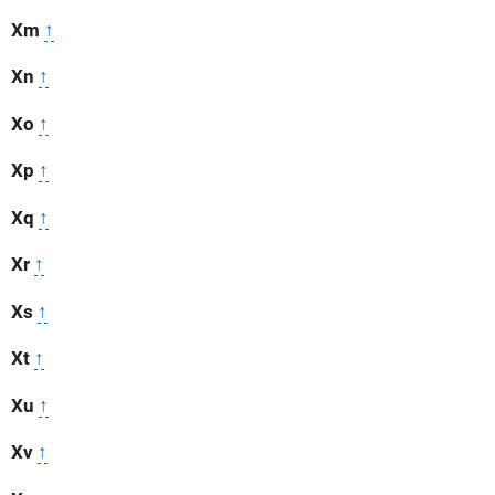
Xm
↑
Xn
↑
Xo
↑
Xp
↑
Xq
↑
Xr
↑
Xs
↑
Xt
↑
Xu
↑
Xv
↑