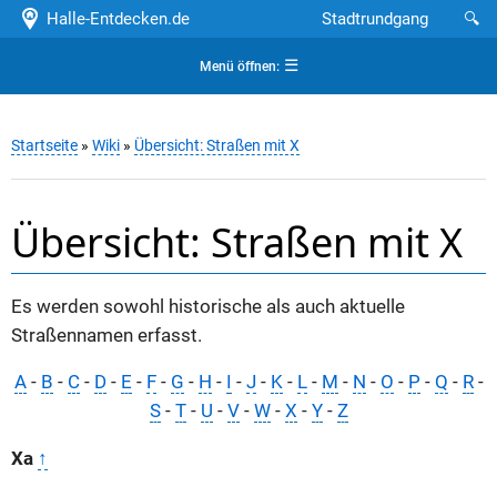
Halle-Entdecken.de
Stadtrundgang
🔍
☰
Menü öffnen:
Startseite
»
Wiki
»
Übersicht: Straßen mit X
Übersicht: Straßen mit X
Es werden sowohl historische als auch aktuelle
Straßennamen erfasst.
A
-
B
-
C
-
D
-
E
-
F
-
G
-
H
-
I
-
J
-
K
-
L
-
M
-
N
-
O
-
P
-
Q
-
R
-
S
-
T
-
U
-
V
-
W
-
X
-
Y
-
Z
Xa
↑