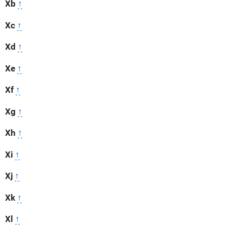
Xb
↑
Xc
↑
Xd
↑
Xe
↑
Xf
↑
Xg
↑
Xh
↑
Xi
↑
Xj
↑
Xk
↑
Xl
↑