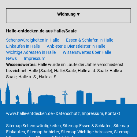
Widmung ⯆
Halle-entdecken.de aus Halle/Saale
Sehenswürdigkeiten in Halle
Essen & Schlafen in Halle
Einkaufen in Halle
Anbieter & Dienstleister in Halle
Wichtige Adressen in Halle
Wissenswertes über Halle
News
Impressum
Wissenswertes:
Halle wurde im Laufe der Jahre verschiedenst
bezeichnet: Halle (Saale), Halle/Saale, Halle a. d. Saale, Halle a.
Saale, Halle a. S., Halle a. S.
www.halle-entdecken.de
-
Datenschutz
,
Impressum
,
Kontakt
Sitemap Sehenswürdigkeiten
,
Sitemap Essen & Schlafen
,
Sitemap
Einkaufen
,
Sitemap Anbieter
,
Sitemap Wichtige Adressen
,
Sitemap