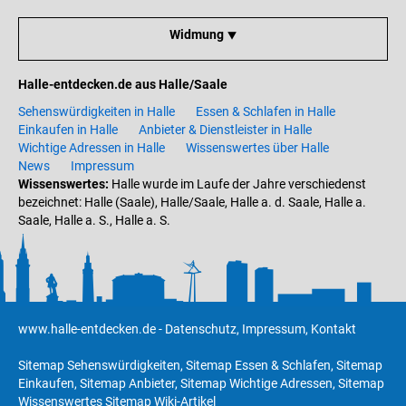
Widmung ⯆
Halle-entdecken.de aus Halle/Saale
Sehenswürdigkeiten in Halle
Essen & Schlafen in Halle
Einkaufen in Halle
Anbieter & Dienstleister in Halle
Wichtige Adressen in Halle
Wissenswertes über Halle
News
Impressum
Wissenswertes:
Halle wurde im Laufe der Jahre verschiedenst
bezeichnet: Halle (Saale), Halle/Saale, Halle a. d. Saale, Halle a.
Saale, Halle a. S., Halle a. S.
www.halle-entdecken.de
-
Datenschutz
,
Impressum
,
Kontakt
Sitemap Sehenswürdigkeiten
,
Sitemap Essen & Schlafen
,
Sitemap
Einkaufen
,
Sitemap Anbieter
,
Sitemap Wichtige Adressen
,
Sitemap
Wissenswertes
Sitemap Wiki-Artikel