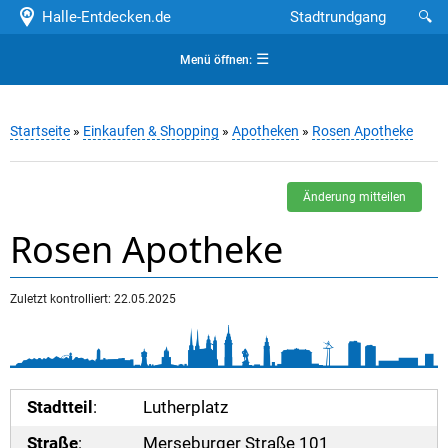
Halle-Entdecken.de
Stadtrundgang
🔍
☰
Menü öffnen:
Startseite
»
Einkaufen & Shopping
»
Apotheken
»
Rosen Apotheke
Änderung mitteilen
Rosen Apotheke
Zuletzt kontrolliert: 22.05.2025
Stadtteil
:
Lutherplatz
Straße
:
Merseburger Straße 101