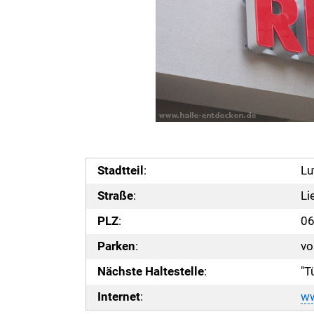
Stadtteil
:
Lu
Straße
:
Li
PLZ
:
06
Parken
:
vo
Nächste Haltestelle
:
"T
Internet
:
ww