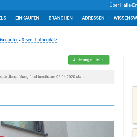
Über Halle-E
ELS
EINKAUFEN
BRANCHEN
ADRESSEN
WISSENSW
iscounter
»
Rewe - Lutherplatz
Änderung mitteilen
letzte Überprüfung fand bereits am 06.04.2020 statt.