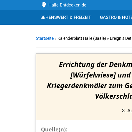
Halle-Entdecken.de
SEHENSWERT & FREIZEIT
GASTRO & HOT
Startseite
»
Kalenderblatt Halle (Saale)
» Ereignis Det
Errichtung der Denkm
[Würfelwiese] und
Kriegerdenkmäler zum Ge
Völkerschla
3. A
Quelle(n):