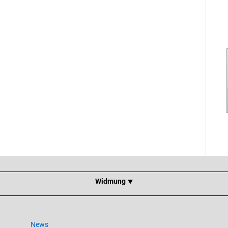
Widmung ⯆
News