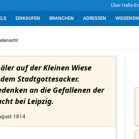
Über Halle-E
ELS
EINKAUFEN
BRANCHEN
ADRESSEN
WISSENSW
ailansicht
äler auf der Kleinen Wiese
 dem Stadtgottesacker.
denken an die Gefallenen der
cht bei Leipzig.
ugust 1814