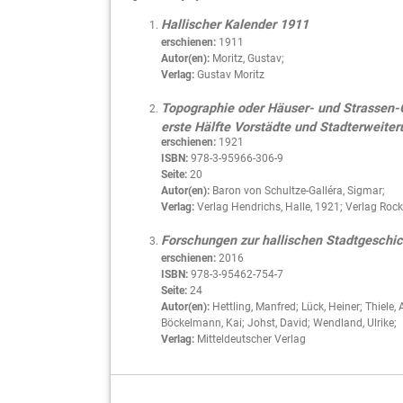
Hallischer Kalender 1911
erschienen:
1911
Autor(en):
Moritz, Gustav;
Verlag:
Gustav Moritz
Topographie oder Häuser- und Strassen-G
erste Hälfte Vorstädte und Stadterweiter
erschienen:
1921
ISBN:
978-3-95966-306-9
Seite:
20
Autor(en):
Baron von Schultze-Galléra, Sigmar;
Verlag:
Verlag Hendrichs, Halle, 1921; Verlag Rock
Forschungen zur hallischen Stadtgeschich
erschienen:
2016
ISBN:
978-3-95462-754-7
Seite:
24
Autor(en):
Hettling, Manfred; Lück, Heiner; Thiele,
Böckelmann, Kai; Johst, David; Wendland, Ulrike;
Verlag:
Mitteldeutscher Verlag