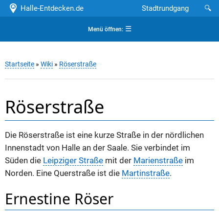
Halle-Entdecken.de
Stadtrundgang
🔍
☰
Menü öffnen:
Startseite
»
Wiki
»
Röserstraße
Röserstraße
Die Röserstraße ist eine kurze Straße in der nördlichen
Innenstadt von Halle an der Saale. Sie verbindet im
Süden die
Leipziger Straße
mit der
Marienstraße
im
Norden. Eine Querstraße ist die
Martinstraße
.
Ernestine Röser