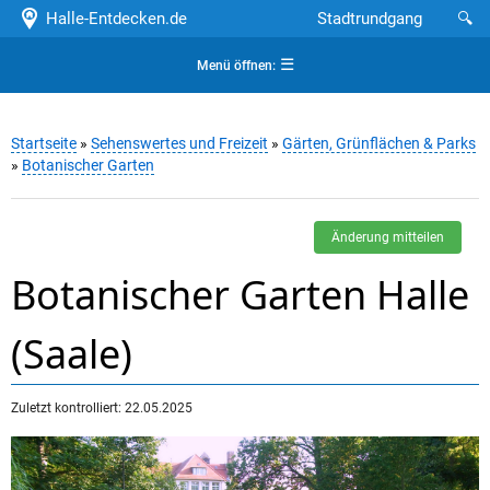
Halle-Entdecken.de
Stadtrundgang
🔍
☰
Menü öffnen:
Startseite
»
Sehenswertes und Freizeit
»
Gärten, Grünflächen & Parks
»
Botanischer Garten
Änderung mitteilen
Botanischer Garten Halle
(Saale)
Zuletzt kontrolliert: 22.05.2025