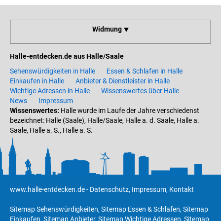
Widmung ⯆
Halle-entdecken.de aus Halle/Saale
Sehenswürdigkeiten in Halle
Essen & Schlafen in Halle
Einkaufen in Halle
Anbieter & Dienstleister in Halle
Wichtige Adressen in Halle
Wissenswertes über Halle
News
Impressum
Wissenswertes:
Halle wurde im Laufe der Jahre verschiedenst
bezeichnet: Halle (Saale), Halle/Saale, Halle a. d. Saale, Halle a.
Saale, Halle a. S., Halle a. S.
www.halle-entdecken.de
-
Datenschutz
,
Impressum
,
Kontakt
Sitemap Sehenswürdigkeiten
,
Sitemap Essen & Schlafen
,
Sitemap
Einkaufen
,
Sitemap Anbieter
,
Sitemap Wichtige Adressen
,
Sitemap