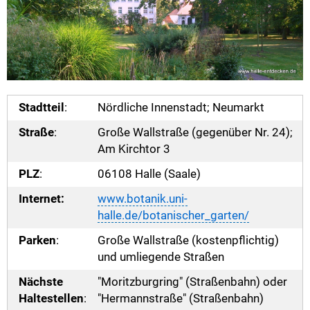
Stadtteil
:
Nördliche Innenstadt; Neumarkt
Straße
:
Große Wallstraße (gegenüber Nr. 24);
Am Kirchtor 3
PLZ
:
06108 Halle (Saale)
Internet:
www.botanik.uni-
halle.de/botanischer_garten/
Parken
:
Große Wallstraße (kostenpflichtig)
und umliegende Straßen
Nächste
"Moritzburgring" (Straßenbahn) oder
Haltestellen
:
"Hermannstraße" (Straßenbahn)