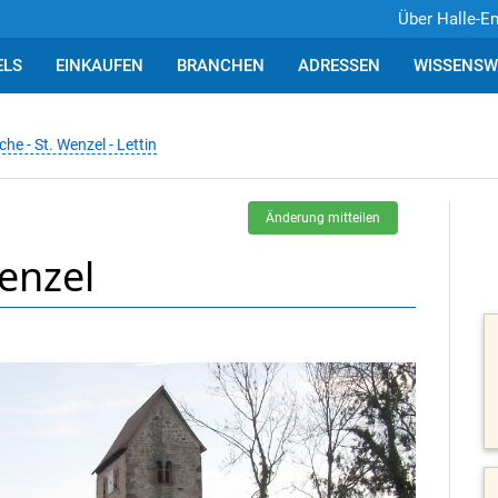
Über Halle-E
ELS
EINKAUFEN
BRANCHEN
ADRESSEN
WISSENSW
che - St. Wenzel - Lettin
Änderung mitteilen
Wenzel