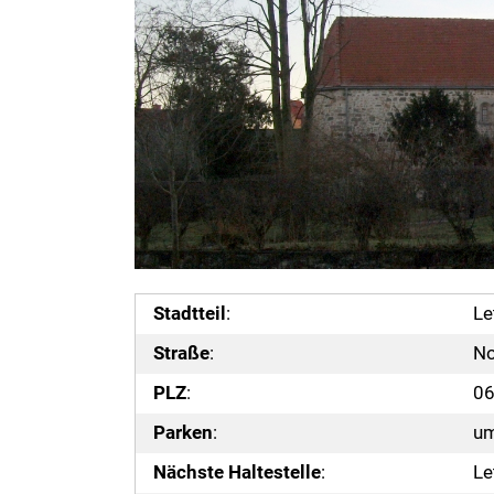
Stadtteil
:
Le
Straße
:
No
PLZ
:
0
Parken
:
um
Nächste Haltestelle
:
Le