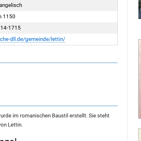
angelisch
m 1150
14-1715
rche-dll.de/gemeinde/lettin/
urde im romanischen Baustil erstellt. Sie steht
on Lettin.