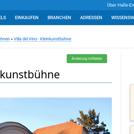
Über Halle-E
ELS
EINKAUFEN
BRANCHEN
ADRESSEN
WISSENSW
ühnen
»
Villa del Vino - Kleinkunstbühne
Änderung mitteilen
einkunstbühne