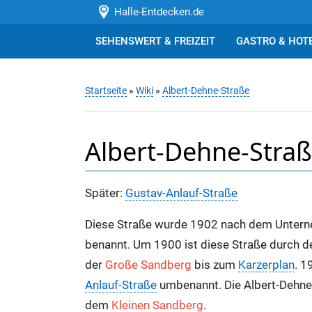
Halle-Entdecken.de
SEHENSWERT & FREIZEIT
GASTRO & HOT
Startseite
»
Wiki
»
Albert-Dehne-Straße
Albert-Dehne-Stra
Später:
Gustav-Anlauf-Straße
Diese Straße wurde 1902 nach dem Untern
benannt. Um 1900 ist diese Straße durch de
der
Große Sandberg
bis zum
Karzerplan
. 1
Anlauf-Straße
umbenannt. Die Albert-Dehne
dem
Kleinen Sandberg
.