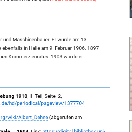
er und Maschinenbauer. Er wurde am 13.
 ebenfalls in Halle am 9. Februar 1906. 1897
heimen Kommerzienrates. 1903 wurde er
mgebung 1910
, II. Teil, Seite 2,
alle.de/hd/periodical/pageview/1377704
org/wiki/Albert_Dehne
(abgerufen am
aale ... 1904,
Link:
https://digital.bibliothek.uni-