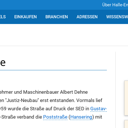
Über Halle-E
ELS
EINKAUFEN
BRANCHEN
ADRESSEN
WISSENSW
ße
ehmer und Maschinenbauer Albert Dehne
n "Justiz-Neubau" erst entstanden. Vormals lief
959 wurde die Straße auf Druck der SED in
Gustav-
-Straße verband die
Poststraße
(
Hansering
) mit