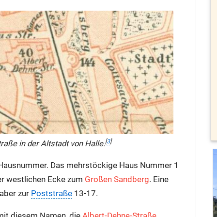
[
3
]
aße in der Altstadt von Halle.
er Hausnummer. Das mehrstöckige Haus Nummer 1
der westlichen Ecke zum
Großen Sandberg
. Eine
aber zur
Poststraße
13-17.
 mit diesem Namen, die
Albert-Dehne-Straße,