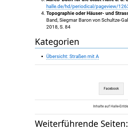
halle.de/hd/periodical/pageview/12
Topographie oder Häuser- und Strass
Band, Siegmar Baron von Schultze-Gall
2018, S. 84
Kategorien
Übersicht: Straßen mit A
Facebook
Inhalte auf Halle-Entd
Weiterführende Seiten: