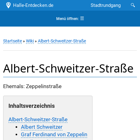
Halle-Entdecken.de
Stadtrundgang
🔍
☰
Menü öffnen:
Startseite
»
Wiki
»
Albert-Schweitzer-Straße
Albert-Schweitzer-Straße
Ehemals: Zeppelinstraße
Inhaltsverzeichnis
Albert-Schweitzer-Straße
Albert Schweitzer
Graf Ferdinand von Zeppelin