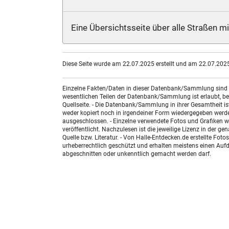
Eine Übersichtsseite über alle Straßen m
Diese Seite wurde am 22.07.2025 erstellt und am 22.07.2025 
Einzelne Fakten/Daten in dieser Datenbank/Sammlung sind nic
wesentlichen Teilen der Datenbank/Sammlung ist erlaubt, bed
Quellseite. - Die Datenbank/Sammlung in ihrer Gesamtheit i
weder kopiert noch in irgendeiner Form wiedergegeben werde
ausgeschlossen. - Einzelne verwendete Fotos und Grafiken w
veröffentlicht. Nachzulesen ist die jeweilige Lizenz in der g
Quelle bzw. Literatur. - Von Halle-Entdecken.de erstellte F
urheberrechtlich geschützt und erhalten meistens einen Aufdr
abgeschnitten oder unkenntlich gemacht werden darf.