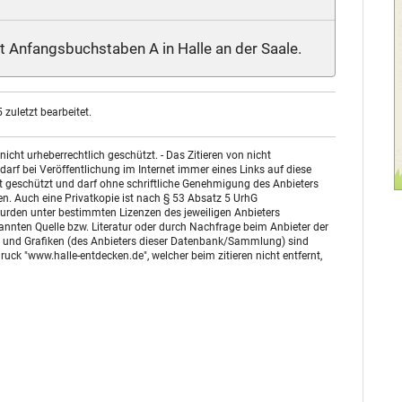
it Anfangsbuchstaben A in Halle an der Saale.
zuletzt bearbeitet.
ht urheberrechtlich geschützt. - Das Zitieren von nicht
arf bei Veröffentlichung im Internet immer eines Links auf diese
st geschützt und darf ohne schriftliche Genehmigung des Anbieters
n. Auch eine Privatkopie ist nach § 53 Absatz 5 UrhG
urden unter bestimmten Lizenzen des jeweiligen Anbieters
enannten Quelle bzw. Literatur oder durch Nachfrage beim Anbieter der
otos und Grafiken (des Anbieters dieser Datenbank/Sammlung) sind
uck "www.halle-entdecken.de", welcher beim zitieren nicht entfernt,