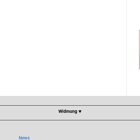
Widmung ⯆
News