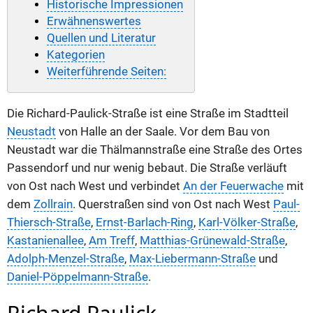
Historische Impressionen
Erwähnenswertes
Quellen und Literatur
Kategorien
Weiterführende Seiten:
Die Richard-Paulick-Straße ist eine Straße im Stadtteil
Neustadt
von Halle an der Saale. Vor dem Bau von
Neustadt war die Thälmannstraße eine Straße des Ortes
Passendorf und nur wenig bebaut. Die Straße verläuft
von Ost nach West und verbindet
An der Feuerwache
mit
dem
Zollrain
. Querstraßen sind von Ost nach West
Paul-
Thiersch-Straße
,
Ernst-Barlach-Ring
,
Karl-Völker-Straße
,
Kastanienallee
,
Am Treff
,
Matthias-Grünewald-Straße
,
Adolph-Menzel-Straße
,
Max-Liebermann-Straße
und
Daniel-Pöppelmann-Straße
.