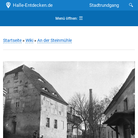
Halle-Entdecken.de
Stadtrundgang
🔍
☰
Menü öffnen:
Startseite
»
Wiki
»
An der Steinmühle