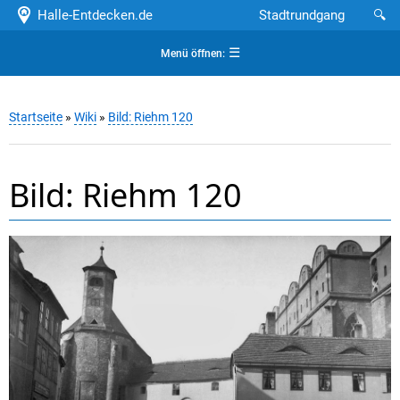
Halle-Entdecken.de
Stadtrundgang
🔍
☰
Menü öffnen:
Startseite
»
Wiki
»
Bild: Riehm 120
Bild: Riehm 120