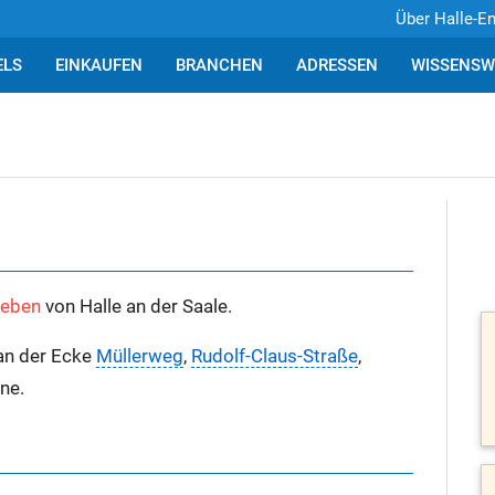
Über Halle-E
ELS
EINKAUFEN
BRANCHEN
ADRESSEN
WISSENSW
leben
von Halle an der Saale.
an der Ecke
Müllerweg
,
Rudolf-Claus-Straße
,
ne.