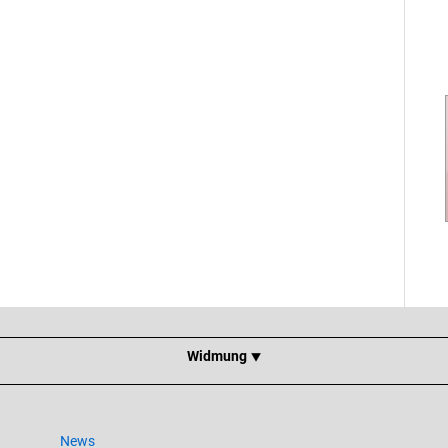
Widmung ⯆
News