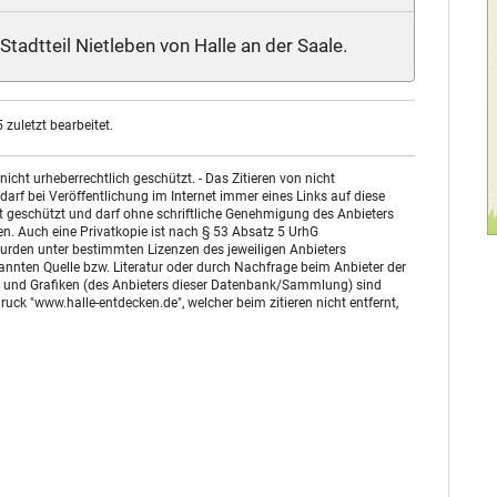
tadtteil Nietleben von Halle an der Saale.
zuletzt bearbeitet.
ht urheberrechtlich geschützt. - Das Zitieren von nicht
arf bei Veröffentlichung im Internet immer eines Links auf diese
st geschützt und darf ohne schriftliche Genehmigung des Anbieters
n. Auch eine Privatkopie ist nach § 53 Absatz 5 UrhG
urden unter bestimmten Lizenzen des jeweiligen Anbieters
enannten Quelle bzw. Literatur oder durch Nachfrage beim Anbieter der
otos und Grafiken (des Anbieters dieser Datenbank/Sammlung) sind
uck "www.halle-entdecken.de", welcher beim zitieren nicht entfernt,