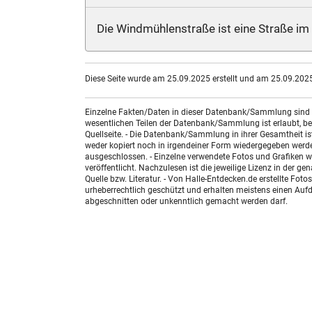
Die Windmühlenstraße ist eine Straße im S
Diese Seite wurde am 25.09.2025 erstellt und am 25.09.2025 
Einzelne Fakten/Daten in dieser Datenbank/Sammlung sind nic
wesentlichen Teilen der Datenbank/Sammlung ist erlaubt, bed
Quellseite. - Die Datenbank/Sammlung in ihrer Gesamtheit i
weder kopiert noch in irgendeiner Form wiedergegeben werde
ausgeschlossen. - Einzelne verwendete Fotos und Grafiken w
veröffentlicht. Nachzulesen ist die jeweilige Lizenz in der g
Quelle bzw. Literatur. - Von Halle-Entdecken.de erstellte F
urheberrechtlich geschützt und erhalten meistens einen Aufdr
abgeschnitten oder unkenntlich gemacht werden darf.