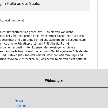
 in Halle an der Saale.
zuletzt bearbeitet.
ht urheberrechtlich geschützt. - Das Zitieren von nicht
arf bei Veröffentlichung im Internet immer eines Links auf diese
st geschützt und darf ohne schriftliche Genehmigung des Anbieters
n. Auch eine Privatkopie ist nach § 53 Absatz 5 UrhG
urden unter bestimmten Lizenzen des jeweiligen Anbieters
enannten Quelle bzw. Literatur oder durch Nachfrage beim Anbieter der
otos und Grafiken (des Anbieters dieser Datenbank/Sammlung) sind
uck "www.halle-entdecken.de", welcher beim zitieren nicht entfernt,
Widmung ⯆
News
Impressum