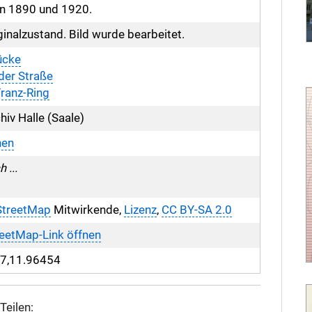
n 1890 und 1920.
ginalzustand. Bild wurde bearbeitet.
ücke
der Straße
ranz-Ring
hiv Halle (Saale)
nen
 ...
treetMap
Mitwirkende,
Lizenz
,
CC BY-SA 2.0
eetMap-Link öffnen
7,11.96454
Teilen: