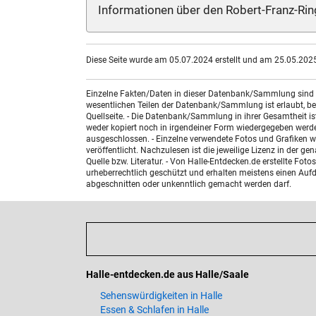
Informationen über den Robert-Franz-Ring
Diese Seite wurde am 05.07.2024 erstellt und am 25.05.2025 
Einzelne Fakten/Daten in dieser Datenbank/Sammlung sind nic
wesentlichen Teilen der Datenbank/Sammlung ist erlaubt, bed
Quellseite. - Die Datenbank/Sammlung in ihrer Gesamtheit i
weder kopiert noch in irgendeiner Form wiedergegeben werde
ausgeschlossen. - Einzelne verwendete Fotos und Grafiken w
veröffentlicht. Nachzulesen ist die jeweilige Lizenz in der g
Quelle bzw. Literatur. - Von Halle-Entdecken.de erstellte F
urheberrechtlich geschützt und erhalten meistens einen Aufdr
abgeschnitten oder unkenntlich gemacht werden darf.
Halle-entdecken.de aus Halle/Saale
Sehenswürdigkeiten in Halle
Essen & Schlafen in Halle