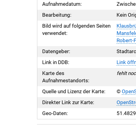
Aufnahmedatum:
Zwische
Bearbeitung:
Kein Ori
Bild wird auf folgenden Seiten
Klausbr
verwendet:
Mansfel
Robert-F
Datengeber:
Stadtarc
Link in DDB:
Link öff
Karte des
fehlt noch
Aufnahmestandorts:
Quelle und Lizenz der Karte:
©
OpenS
Direkter Link zur Karte:
OpenStr
Geo-Daten:
51.4829