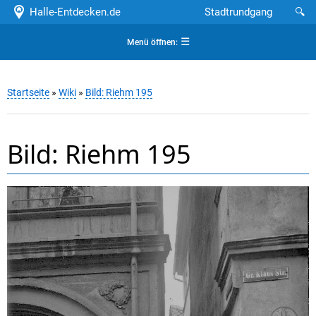
Halle-Entdecken.de
Stadtrundgang
🔍
☰
Menü öffnen:
Startseite
»
Wiki
»
Bild: Riehm 195
Bild: Riehm 195