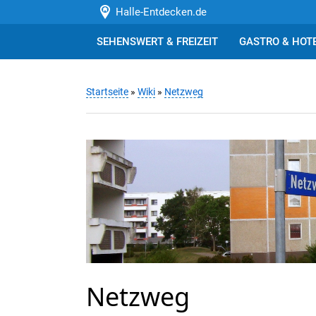
Halle-Entdecken.de
SEHENSWERT & FREIZEIT
GASTRO & HOT
Startseite
»
Wiki
»
Netzweg
Netzweg