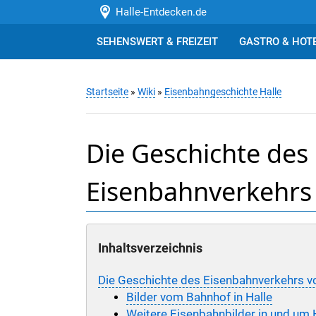
Halle-Entdecken.de
SEHENSWERT & FREIZEIT
GASTRO & HOT
Startseite
»
Wiki
»
Eisenbahngeschichte Halle
Die Geschichte des
Eisenbahnverkehrs 
Inhaltsverzeichnis
Die Geschichte des Eisenbahnverkehrs vo
Bilder vom Bahnhof in Halle
Weitere Eisenbahnbilder in und um 