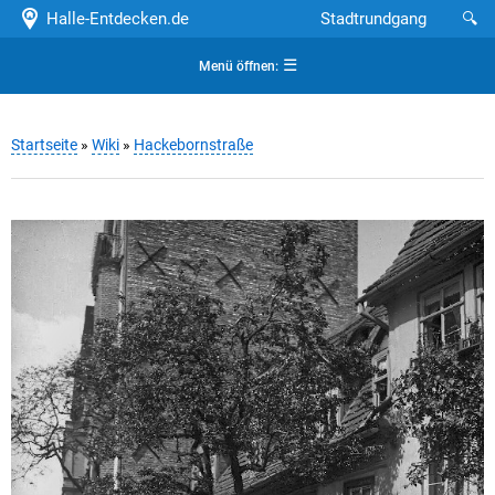
Halle-Entdecken.de
Stadtrundgang
🔍
☰
Menü öffnen:
Startseite
»
Wiki
»
Hackebornstraße