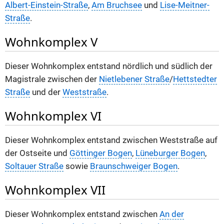
Albert-Einstein-Straße
,
Am Bruchsee
und
Lise-Meitner-
Straße
.
Wohnkomplex V
Dieser Wohnkomplex entstand nördlich und südlich der
Magistrale zwischen der
Nietlebener Straße
/
Hettstedter
Straße
und der
Weststraße
.
Wohnkomplex VI
Dieser Wohnkomplex entstand zwischen Weststraße auf
der Ostseite und
Göttinger Bogen
,
Lüneburger Bogen
,
Soltauer Straße
sowie
Braunschweiger Bogen
.
Wohnkomplex VII
Dieser Wohnkomplex entstand zwischen
An der