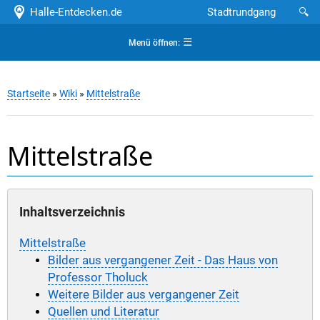
Halle-Entdecken.de
Stadtrundgang
🔍
☰
Menü öffnen:
Startseite
»
Wiki
»
Mittelstraße
Mittelstraße
Inhaltsverzeichnis
Mittelstraße
Bilder aus vergangener Zeit - Das Haus von
Professor Tholuck
Weitere Bilder aus vergangener Zeit
Quellen und Literatur