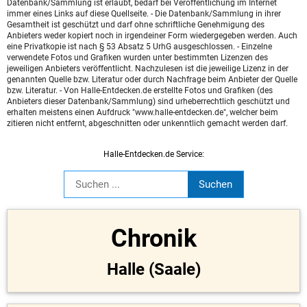
Datenbank/Sammlung ist erlaubt, bedarf bei Veröffentlichung im Internet
immer eines Links auf diese Quellseite. - Die Datenbank/Sammlung in ihrer
Gesamtheit ist geschützt und darf ohne schriftliche Genehmigung des
Anbieters weder kopiert noch in irgendeiner Form wiedergegeben werden. Auch
eine Privatkopie ist nach § 53 Absatz 5 UrhG ausgeschlossen. - Einzelne
verwendete Fotos und Grafiken wurden unter bestimmten Lizenzen des
jeweiligen Anbieters veröffentlicht. Nachzulesen ist die jeweilige Lizenz in der
genannten Quelle bzw. Literatur oder durch Nachfrage beim Anbieter der Quelle
bzw. Literatur. - Von Halle-Entdecken.de erstellte Fotos und Grafiken (des
Anbieters dieser Datenbank/Sammlung) sind urheberrechtlich geschützt und
erhalten meistens einen Aufdruck "www.halle-entdecken.de", welcher beim
zitieren nicht entfernt, abgeschnitten oder unkenntlich gemacht werden darf.
Halle-Entdecken.de Service:
Chronik
Halle (Saale)