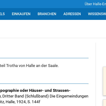
Über Halle-E
ELS
EINKAUFEN
BRANCHEN
ADRESSEN
WISSENSW
teil Trotha von Halle an der Saale.
pographie oder Häuser- und Strassen-
e
, Dritter Band (Schlußband) Die Eingemeindungen
tz, Halle, 1924, S. 144f