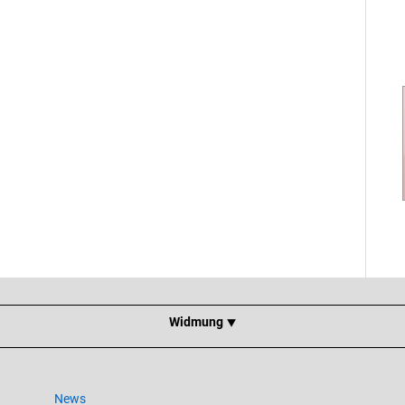
Widmung ⯆
News