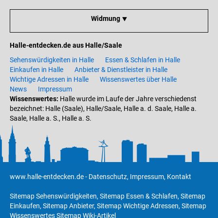
Widmung ⯆
Halle-entdecken.de aus Halle/Saale
Sehenswürdigkeiten in Halle
Essen & Schlafen in Halle
Einkaufen in Halle
Anbieter & Dienstleister in Halle
Wichtige Adressen in Halle
Wissenswertes über Halle
News
Impressum
Wissenswertes:
Halle wurde im Laufe der Jahre verschiedenst
bezeichnet: Halle (Saale), Halle/Saale, Halle a. d. Saale, Halle a.
Saale, Halle a. S., Halle a. S.
www.halle-entdecken.de
-
Datenschutz
,
Impressum
,
Kontakt
Sitemap Sehenswürdigkeiten
,
Sitemap Essen & Schlafen
,
Sitemap
Einkaufen
,
Sitemap Anbieter
,
Sitemap Wichtige Adressen
,
Sitemap
Wissenswertes
Sitemap Wiki-Artikel