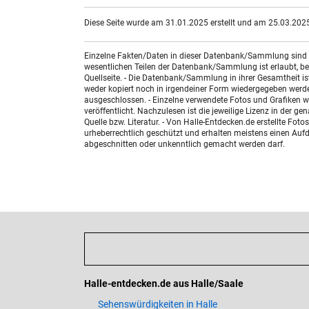
Diese Seite wurde am 31.01.2025 erstellt und am 25.03.2025 
Einzelne Fakten/Daten in dieser Datenbank/Sammlung sind nic
wesentlichen Teilen der Datenbank/Sammlung ist erlaubt, bed
Quellseite. - Die Datenbank/Sammlung in ihrer Gesamtheit i
weder kopiert noch in irgendeiner Form wiedergegeben werde
ausgeschlossen. - Einzelne verwendete Fotos und Grafiken w
veröffentlicht. Nachzulesen ist die jeweilige Lizenz in der g
Quelle bzw. Literatur. - Von Halle-Entdecken.de erstellte F
urheberrechtlich geschützt und erhalten meistens einen Aufdr
abgeschnitten oder unkenntlich gemacht werden darf.
Halle-entdecken.de aus Halle/Saale
Sehenswürdigkeiten in Halle