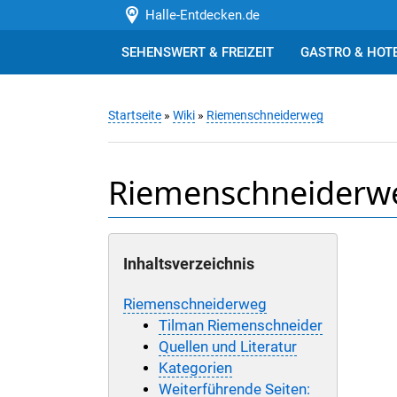
Halle-Entdecken.de
SEHENSWERT & FREIZEIT
GASTRO & HOT
Startseite
»
Wiki
»
Riemenschneiderweg
Riemenschneiderw
Inhaltsverzeichnis
Riemenschneiderweg
Tilman Riemenschneider
Quellen und Literatur
Kategorien
Weiterführende Seiten: