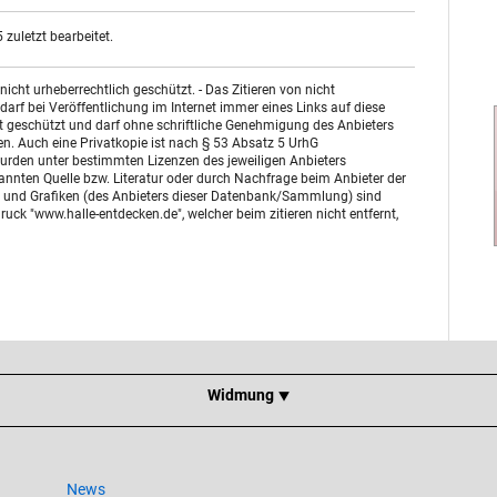
zuletzt bearbeitet.
ht urheberrechtlich geschützt. - Das Zitieren von nicht
arf bei Veröffentlichung im Internet immer eines Links auf diese
st geschützt und darf ohne schriftliche Genehmigung des Anbieters
n. Auch eine Privatkopie ist nach § 53 Absatz 5 UrhG
urden unter bestimmten Lizenzen des jeweiligen Anbieters
enannten Quelle bzw. Literatur oder durch Nachfrage beim Anbieter der
otos und Grafiken (des Anbieters dieser Datenbank/Sammlung) sind
uck "www.halle-entdecken.de", welcher beim zitieren nicht entfernt,
Widmung ⯆
News