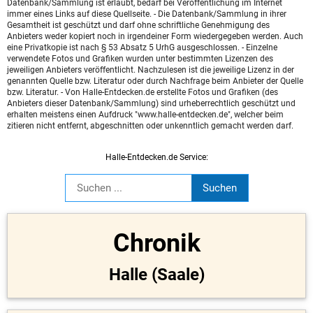
Datenbank/Sammlung ist erlaubt, bedarf bei Veröffentlichung im Internet
immer eines Links auf diese Quellseite. - Die Datenbank/Sammlung in ihrer
Gesamtheit ist geschützt und darf ohne schriftliche Genehmigung des
Anbieters weder kopiert noch in irgendeiner Form wiedergegeben werden. Auch
eine Privatkopie ist nach § 53 Absatz 5 UrhG ausgeschlossen. - Einzelne
verwendete Fotos und Grafiken wurden unter bestimmten Lizenzen des
jeweiligen Anbieters veröffentlicht. Nachzulesen ist die jeweilige Lizenz in der
genannten Quelle bzw. Literatur oder durch Nachfrage beim Anbieter der Quelle
bzw. Literatur. - Von Halle-Entdecken.de erstellte Fotos und Grafiken (des
Anbieters dieser Datenbank/Sammlung) sind urheberrechtlich geschützt und
erhalten meistens einen Aufdruck "www.halle-entdecken.de", welcher beim
zitieren nicht entfernt, abgeschnitten oder unkenntlich gemacht werden darf.
Halle-Entdecken.de Service:
Chronik
Halle (Saale)