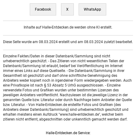
Facebook
X
WhatsApp
Inhalte auf Halle-Entdecken.de werden ohne KI erstellt.
Diese Seite wurde am 08.03.2024 erstellt und am 08.03.2024 zuletzt bearbeitet.
Einzelne Fakten/Daten in dieser Datenbank/Sammlung sind nicht
urheberrechtlich geschützt. - Das Zitieren von nicht wesentlichen Teilen der
Datenbank/Sammlung ist erlaubt, bedarf bei Veröffentlichung im Internet
immer eines Links auf diese Quellseite. - Die Datenbank/Sammlung in ihrer
Gesamtheit ist geschützt und darf ohne schriftliche Genehmigung des
Anbieters weder kopiert noch in irgendeiner Form wiedergegeben werden. Auch
eine Privatkopie ist nach § 53 Absatz 5 UrhG ausgeschlossen. - Einzelne
verwendete Fotos und Grafiken wurden unter bestimmten Lizenzen des
jeweiligen Anbieters veröffentlicht. Nachzulesen ist die jeweilige Lizenz in der
genannten Quelle bzw. Literatur oder durch Nachfrage beim Anbieter der Quelle
bzw. Literatur. - Von Halle-Entdecken.de erstellte Fotos und Grafiken (des
Anbieters dieser Datenbank/Sammlung) sind urheberrechtlich geschützt und
erhalten meistens einen Aufdruck "www.halle-entdecken.de", welcher beim
zitieren nicht entfernt, abgeschnitten oder unkenntlich gemacht werden darf.
Halle-Entdecken.de Service: