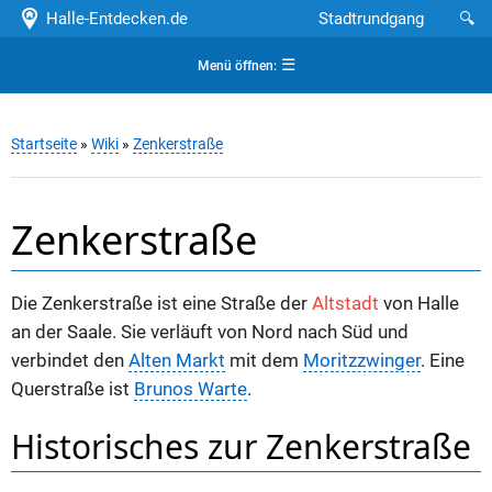
Halle-Entdecken.de
Stadtrundgang
🔍
☰
Menü öffnen:
Startseite
»
Wiki
»
Zenkerstraße
Zenkerstraße
Die Zenkerstraße ist eine Straße der
Altstadt
von Halle
an der Saale. Sie verläuft von Nord nach Süd und
verbindet den
Alten Markt
mit dem
Moritzzwinger
. Eine
Querstraße ist
Brunos Warte
.
Historisches zur Zenkerstraße