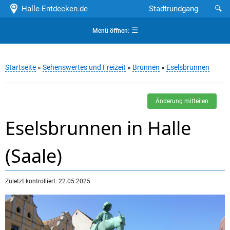
Halle-Entdecken.de
Stadtrundgang
🔍
☰
Menü öffnen:
Startseite
»
Sehenswertes und Freizeit
»
Brunnen
»
Eselsbrunnen
Änderung mitteilen
Eselsbrunnen in Halle
(Saale)
Zuletzt kontrolliert: 22.05.2025