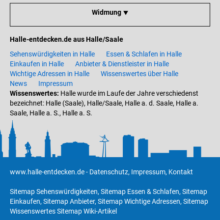
Widmung ⯆
Halle-entdecken.de aus Halle/Saale
Sehenswürdigkeiten in Halle
Essen & Schlafen in Halle
Einkaufen in Halle
Anbieter & Dienstleister in Halle
Wichtige Adressen in Halle
Wissenswertes über Halle
News
Impressum
Wissenswertes:
Halle wurde im Laufe der Jahre verschiedenst
bezeichnet: Halle (Saale), Halle/Saale, Halle a. d. Saale, Halle a.
Saale, Halle a. S., Halle a. S.
www.halle-entdecken.de
-
Datenschutz
,
Impressum
,
Kontakt
Sitemap Sehenswürdigkeiten
,
Sitemap Essen & Schlafen
,
Sitemap
Einkaufen
,
Sitemap Anbieter
,
Sitemap Wichtige Adressen
,
Sitemap
Wissenswertes
Sitemap Wiki-Artikel