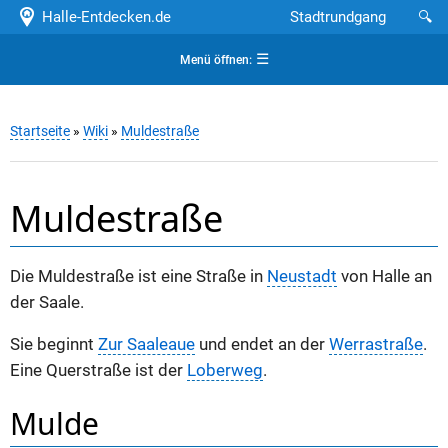
Halle-Entdecken.de
Stadtrundgang
🔍
☰
Menü öffnen:
Startseite
»
Wiki
»
Muldestraße
Muldestraße
Die Muldestraße ist eine Straße in
Neustadt
von Halle an
der Saale.
Sie beginnt
Zur Saaleaue
und endet an der
Werrastraße
.
Eine Querstraße ist der
Loberweg
.
Mulde