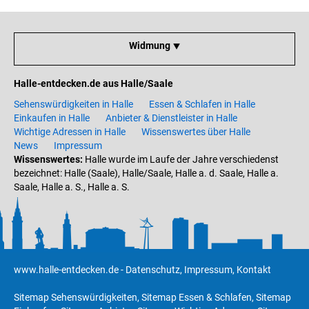
Widmung ⯆
Halle-entdecken.de aus Halle/Saale
Sehenswürdigkeiten in Halle
Essen & Schlafen in Halle
Einkaufen in Halle
Anbieter & Dienstleister in Halle
Wichtige Adressen in Halle
Wissenswertes über Halle
News
Impressum
Wissenswertes:
Halle wurde im Laufe der Jahre verschiedenst
bezeichnet: Halle (Saale), Halle/Saale, Halle a. d. Saale, Halle a.
Saale, Halle a. S., Halle a. S.
www.halle-entdecken.de
-
Datenschutz
,
Impressum
,
Kontakt
Sitemap Sehenswürdigkeiten
,
Sitemap Essen & Schlafen
,
Sitemap