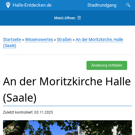
Halle-Entdecken.de
Stadtrundgang
🔍
☰
Menü öffnen:
Startseite
»
Wissenswertes
»
Straßen
»
An der Moritzkirche, Halle
(Saale)
Änderung mitteilen
An der Moritzkirche Halle
(Saale)
Zuletzt kontrolliert: 03.11.2025