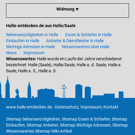
Widmung ⯆
Halle-entdecken.de aus Halle/Saale
Sehenswürdigkeiten in Halle
Essen & Schlafen in Halle
Einkaufen in Halle
Anbieter & Dienstleister in Halle
Wichtige Adressen in Halle
Wissenswertes über Halle
News
Impressum
Wissenswertes:
Halle wurde im Laufe der Jahre verschiedenst
bezeichnet: Halle (Saale), Halle/Saale, Halle a. d. Saale, Halle a.
Saale, Halle a. S., Halle a. S.
www.halle-entdecken.de
-
Datenschutz
,
Impressum
,
Kontakt
Sitemap Sehenswürdigkeiten
,
Sitemap Essen & Schlafen
,
Sitemap
Einkaufen
,
Sitemap Anbieter
,
Sitemap Wichtige Adressen
,
Sitemap
Wissenswertes
Sitemap Wiki-Artikel