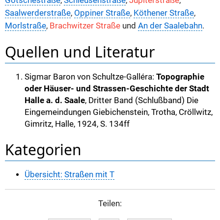
Götschestraße
,
Schleusenstraße
,
Jupiterstraße
,
Saalwerderstraße
,
Oppiner Straße
,
Köthener Straße
,
Morlstraße
,
Brachwitzer Straße
und
An der Saalebahn
.
Quellen und Literatur
Sigmar Baron von Schultze-Galléra:
Topographie
oder Häuser- und Strassen-Geschichte der Stadt
Halle a. d. Saale
, Dritter Band (Schlußband) Die
Eingemeindungen Giebichenstein, Trotha, Cröllwitz,
Gimritz, Halle, 1924, S. 134ff
Kategorien
Übersicht: Straßen mit T
Teilen: