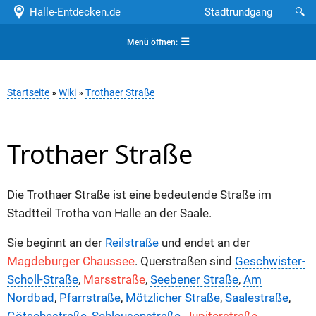
Halle-Entdecken.de
Stadtrundgang
🔍
☰
Menü öffnen:
Startseite
»
Wiki
»
Trothaer Straße
Trothaer Straße
Die Trothaer Straße ist eine bedeutende Straße im
Stadtteil Trotha von Halle an der Saale.
Sie beginnt an der
Reilstraße
und endet an der
Magdeburger Chaussee
. Querstraßen sind
Geschwister-
Scholl-Straße
,
Marsstraße
,
Seebener Straße
,
Am
Nordbad
,
Pfarrstraße
,
Mötzlicher Straße
,
Saalestraße
,