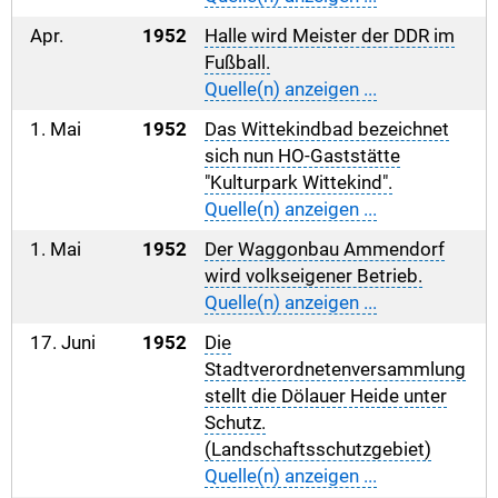
Apr.
1952
Halle wird Meister der DDR im
Fußball.
Quelle(n) anzeigen ...
1. Mai
1952
Das Wittekindbad bezeichnet
sich nun HO-Gaststätte
"Kulturpark Wittekind".
Quelle(n) anzeigen ...
1. Mai
1952
Der Waggonbau Ammendorf
wird volkseigener Betrieb.
Quelle(n) anzeigen ...
17. Juni
1952
Die
Stadtverordnetenversammlung
stellt die Dölauer Heide unter
Schutz.
(Landschaftsschutzgebiet)
Quelle(n) anzeigen ...