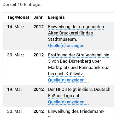
Derzeit 10 Einträge.
Tag/Monat
Jahr
Ereignis
14. März
2012
Einweihung der umgebauten
Alten Druckerei für das
Stadtmuseum.
Quelle(n) anzeigen ...
30. März
2012
Eröffnung der Straßenbahnlinie
5 von Bad-Dürrenberg über
Marktplatz und Rennbahnkreuz
bis nach Kröllwitz.
Quelle(n) anzeigen ...
19. Mai
2012
Der HFC steigt in die 3. Deutsch
Fußball-Liga auf.
Quelle(n) anzeigen ...
30. Mai
2012
Einweihung des Friedemann-