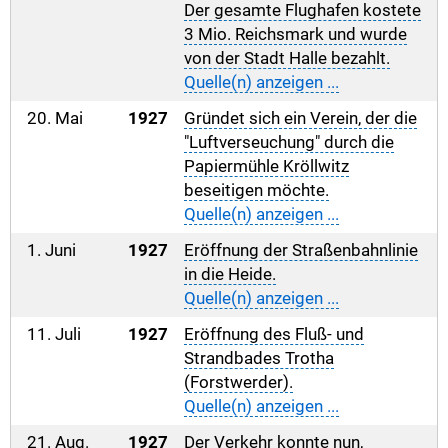
Der gesamte Flughafen kostete
3 Mio. Reichsmark und wurde
von der Stadt Halle bezahlt.
Quelle(n) anzeigen ...
20. Mai
1927
Gründet sich ein Verein, der die
"Luftverseuchung" durch die
Papiermühle Kröllwitz
beseitigen möchte.
Quelle(n) anzeigen ...
1. Juni
1927
Eröffnung der Straßenbahnlinie
in die Heide.
Quelle(n) anzeigen ...
11. Juli
1927
Eröffnung des Fluß- und
Strandbades Trotha
(Forstwerder).
Quelle(n) anzeigen ...
21. Aug.
1927
Der Verkehr konnte nun,