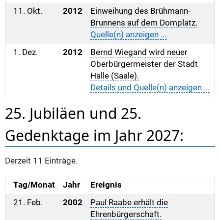
11. Okt.
2012
Einweihung des Brühmann-
Brunnens auf dem Domplatz.
Quelle(n) anzeigen ...
1. Dez.
2012
Bernd Wiegand wird neuer
Oberbürgermeister der Stadt
Halle (Saale).
Details und Quelle(n) anzeigen ...
25. Jubiläen und 25.
Gedenktage im Jahr 2027:
Derzeit 11 Einträge.
Tag/Monat
Jahr
Ereignis
21. Feb.
2002
Paul Raabe erhält die
Ehrenbürgerschaft.