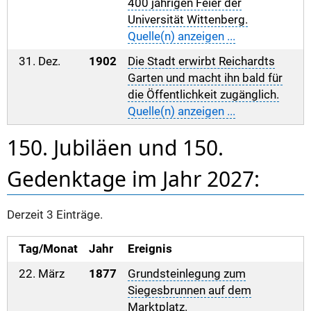
400 jährigen Feier der
Universität Wittenberg.
Quelle(n) anzeigen ...
31. Dez.
1902
Die Stadt erwirbt Reichardts
Garten und macht ihn bald für
die Öffentlichkeit zugänglich.
Quelle(n) anzeigen ...
150. Jubiläen und 150.
Gedenktage im Jahr 2027:
Derzeit 3 Einträge.
Tag/Monat
Jahr
Ereignis
22. März
1877
Grundsteinlegung zum
Siegesbrunnen auf dem
Marktplatz.