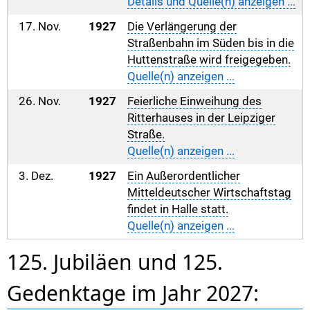
Details und Quelle(n) anzeigen ...
17. Nov.
1927
Die Verlängerung der
Straßenbahn im Süden bis in die
Huttenstraße wird freigegeben.
Quelle(n) anzeigen ...
26. Nov.
1927
Feierliche Einweihung des
Ritterhauses in der Leipziger
Straße.
Quelle(n) anzeigen ...
3. Dez.
1927
Ein Außerordentlicher
Mitteldeutscher Wirtschaftstag
findet in Halle statt.
Quelle(n) anzeigen ...
125. Jubiläen und 125.
Gedenktage im Jahr 2027: