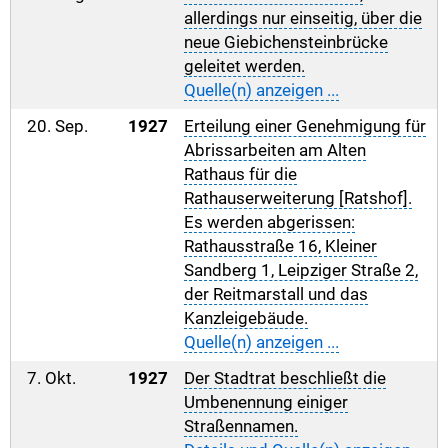
allerdings nur einseitig, über die
neue Giebichensteinbrücke
geleitet werden.
Quelle(n) anzeigen ...
20. Sep.
1927
Erteilung einer Genehmigung für
Abrissarbeiten am Alten
Rathaus für die
Rathauserweiterung [Ratshof].
Es werden abgerissen:
Rathausstraße 16, Kleiner
Sandberg 1, Leipziger Straße 2,
der Reitmarstall und das
Kanzleigebäude.
Quelle(n) anzeigen ...
7. Okt.
1927
Der Stadtrat beschließt die
Umbenennung einiger
Straßennamen.