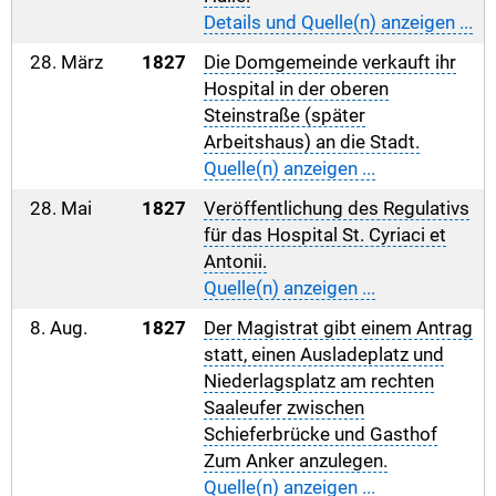
Details und Quelle(n) anzeigen ...
28. März
1827
Die Domgemeinde verkauft ihr
Hospital in der oberen
Steinstraße (später
Arbeitshaus) an die Stadt.
Quelle(n) anzeigen ...
28. Mai
1827
Veröffentlichung des Regulativs
für das Hospital St. Cyriaci et
Antonii.
Quelle(n) anzeigen ...
8. Aug.
1827
Der Magistrat gibt einem Antrag
statt, einen Ausladeplatz und
Niederlagsplatz am rechten
Saaleufer zwischen
Schieferbrücke und Gasthof
Zum Anker anzulegen.
Quelle(n) anzeigen ...