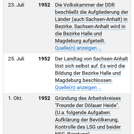
23. Juli
1952
Die Volkskammer der DDR
beschließt die Aufgliederung der
Länder (auch Sachsen-Anhalt) in
Bezirke. Sachsen-Anhalt wird in
die Bezirke Halle und
Magdeburg aufgeteilt.
Quelle(n) anzeigen ...
25. Juli
1952
Der Landtag von Sachsen-Anhalt
löst sich selbst auf. Es wird die
Bildung der Bezirke Halle und
Magdeburg beschlossen.
Quelle(n) anzeigen ...
1. Okt.
1952
Gründung des Arbeitskreises
"Freunde der Dölauer Heide".
(U.a. folgende Aufgaben:
Aufklärung der Bevölkerung,
Kontrolle des LSG und beider