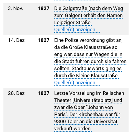
3. Nov.
1827
Die Galgstraße (nach dem Weg
zum Galgen) erhält den Namen
Leipziger Straße.
Quelle(n) anzeigen ...
14. Dez.
1827
Eine Polizeiverordnung gibt an,
da die Große Klausstraße so
eng war, dass nur Wagen die in
die Stadt fuhren durch sie fahren
sollten. Stadtauswärts ging es
durch die Kleine Klausstraße.
Quelle(n) anzeigen ...
28. Dez.
1827
Letzte Vorstellung im Reilschen
Theater [Universitätsplatz] und
zwar die Oper "Johann von
Paris". Der Kirchenbau war für
9300 Taler an die Universität
verkauft worden.