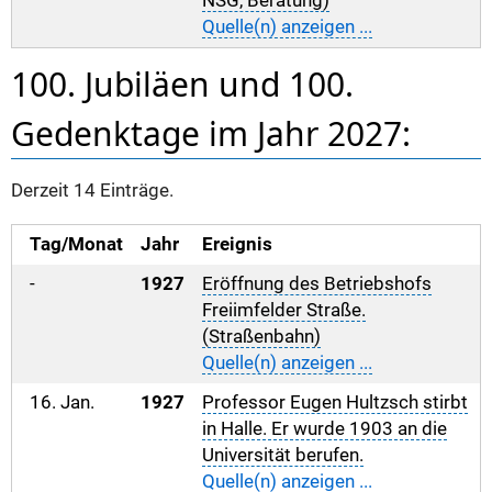
NSG, Beratung)
Quelle(n) anzeigen ...
100. Jubiläen und 100.
Gedenktage im Jahr 2027:
Derzeit 14 Einträge.
Tag/Monat
Jahr
Ereignis
-
1927
Eröffnung des Betriebshofs
Freiimfelder Straße.
(Straßenbahn)
Quelle(n) anzeigen ...
16. Jan.
1927
Professor Eugen Hultzsch stirbt
in Halle. Er wurde 1903 an die
Universität berufen.
Quelle(n) anzeigen ...