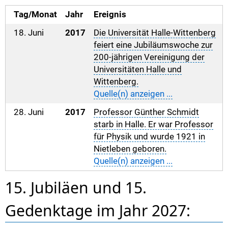
Tag/Monat
Jahr
Ereignis
18. Juni
2017
Die Universität Halle-Wittenberg
feiert eine Jubiläumswoche zur
200-jährigen Vereinigung der
Universitäten Halle und
Wittenberg.
Quelle(n) anzeigen ...
28. Juni
2017
Professor Günther Schmidt
starb in Halle. Er war Professor
für Physik und wurde 1921 in
Nietleben geboren.
Quelle(n) anzeigen ...
15. Jubiläen und 15.
Gedenktage im Jahr 2027: