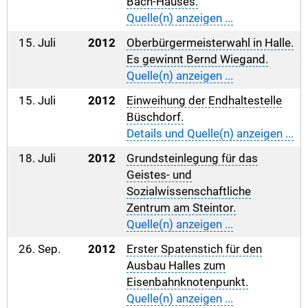
Bach-Hauses.
Quelle(n) anzeigen ...
15. Juli
2012
Oberbürgermeisterwahl in Halle.
Es gewinnt Bernd Wiegand.
Quelle(n) anzeigen ...
15. Juli
2012
Einweihung der Endhaltestelle
Büschdorf.
Details und Quelle(n) anzeigen ...
18. Juli
2012
Grundsteinlegung für das
Geistes- und
Sozialwissenschaftliche
Zentrum am Steintor.
Quelle(n) anzeigen ...
26. Sep.
2012
Erster Spatenstich für den
Ausbau Halles zum
Eisenbahnknotenpunkt.
Quelle(n) anzeigen ...