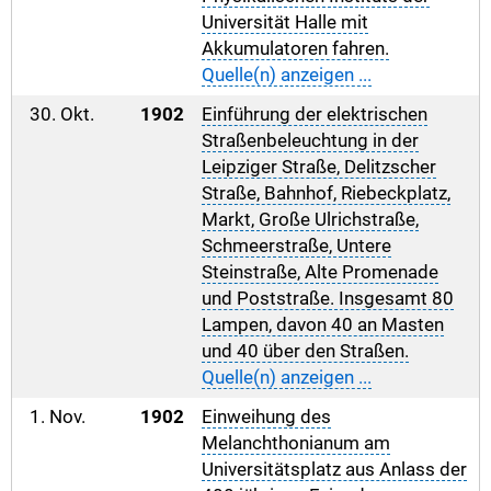
Universität Halle mit
Akkumulatoren fahren.
Quelle(n) anzeigen ...
30. Okt.
1902
Einführung der elektrischen
Straßenbeleuchtung in der
Leipziger Straße, Delitzscher
Straße, Bahnhof, Riebeckplatz,
Markt, Große Ulrichstraße,
Schmeerstraße, Untere
Steinstraße, Alte Promenade
und Poststraße. Insgesamt 80
Lampen, davon 40 an Masten
und 40 über den Straßen.
Quelle(n) anzeigen ...
1. Nov.
1902
Einweihung des
Melanchthonianum am
Universitätsplatz aus Anlass der