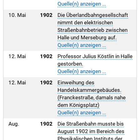
Quelle(n) anzeigen ...
10. Mai
1902
Die Überlandbahngesellschaft
nimmt den elektrischen
Straßenbahnbetrieb zwischen
Halle und Merseburg auf.
Quelle(n) anzeigen ...
12. Mai
1902
Professor Julius Köstlin in Halle
gestorben.
Quelle(n) anzeigen ...
12. Mai
1902
Einweihung des
Handelskammergebäudes.
(Franckestraße, damals nahe
dem Königsplatz)
Quelle(n) anzeigen ...
Aug.
1902
Die Straßenbahn musste bis
August 1902 im Bereich des
Physikalischen Instituts der