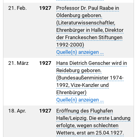
21. Feb.
1927
Professor Dr. Paul Raabe in
Oldenburg geboren.
(Literaturwissenschaftler,
Ehrenbürger in Halle, Direktor
der Franckeschen Stiftungen
1992-2000)
Quelle(n) anzeigen ...
21. März
1927
Hans Dietrich Genscher wird in
Reideburg geboren.
(Bundesaußenminister 1974-
1992, Vize-Kanzler und
Ehrenbürger)
Quelle(n) anzeigen ...
18. Apr.
1927
Eröffnung des Flughafen
Halle/Leipzig. Die erste Landung
erfolgte, wegen schlechten
Wetters, erst am 25.04.1927.