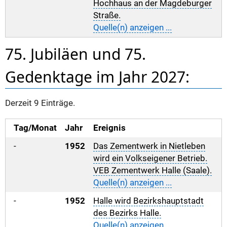
Hochhaus an der Magdeburger
Straße.
Quelle(n) anzeigen ...
75. Jubiläen und 75.
Gedenktage im Jahr 2027:
Derzeit 9 Einträge.
Tag/Monat
Jahr
Ereignis
-
1952
Das Zementwerk in Nietleben
wird ein Volkseigener Betrieb.
VEB Zementwerk Halle (Saale).
Quelle(n) anzeigen ...
-
1952
Halle wird Bezirkshauptstadt
des Bezirks Halle.
Quelle(n) anzeigen ...