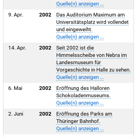
Quelle(n) anzeigen ...
9. Apr.
2002
Das Auditorium Maximum am
Universitätsplatz wird vollendet
und eingeweiht.
Quelle(n) anzeigen ...
14. Apr.
2002
Seit 2002 ist die
Himmelsscheibe von Nebra im
Landesmuseum für
Vorgeschichte in Halle zu sehen.
Quelle(n) anzeigen ...
6. Mai
2002
Eröffnung des Halloren
Schokoladenmuseums.
Quelle(n) anzeigen ...
2. Juni
2002
Eröffnung des Parks am
Thüringer Bahnhof.
Quelle(n) anzeigen ...