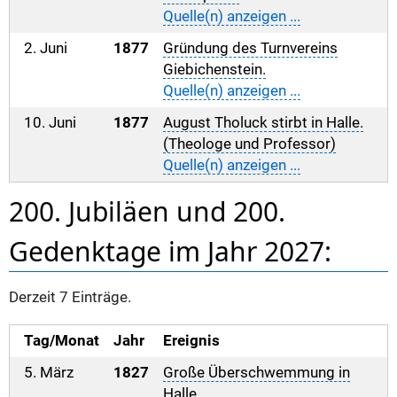
Quelle(n) anzeigen ...
2. Juni
1877
Gründung des Turnvereins
Giebichenstein.
Quelle(n) anzeigen ...
10. Juni
1877
August Tholuck stirbt in Halle.
(Theologe und Professor)
Quelle(n) anzeigen ...
200. Jubiläen und 200.
Gedenktage im Jahr 2027:
Derzeit 7 Einträge.
Tag/Monat
Jahr
Ereignis
5. März
1827
Große Überschwemmung in
Halle.