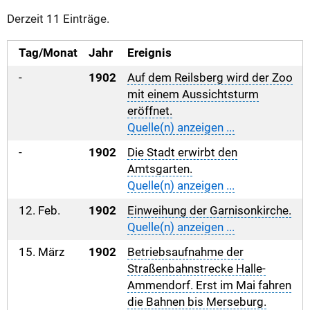
Derzeit 11 Einträge.
Tag/Monat
Jahr
Ereignis
-
1902
Auf dem Reilsberg wird der Zoo
mit einem Aussichtsturm
eröffnet.
Quelle(n) anzeigen ...
-
1902
Die Stadt erwirbt den
Amtsgarten.
Quelle(n) anzeigen ...
12. Feb.
1902
Einweihung der Garnisonkirche.
Quelle(n) anzeigen ...
15. März
1902
Betriebsaufnahme der
Straßenbahnstrecke Halle-
Ammendorf. Erst im Mai fahren
die Bahnen bis Merseburg.