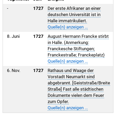
-
1727
Der erste Afrikaner an einer
deutschen Universität ist in
Halle immatrikuliert.
Quelle(n) anzeigen ...
8. Juni
1727
August Hermann Francke stirbt
in Halle. (Anmerkung:
Franckesche Stiftungen;
Franckestraße; Franckeplatz)
Quelle(n) anzeigen ...
6. Nov.
1727
Rathaus und Waage der
Vorstadt Neumarkt sind
abgebrannt. [Geiststraße/Breite
Straße] Fast alle städtischen
Dokumente vielen dem Feuer
zum Opfer.
Quelle(n) anzeigen ...