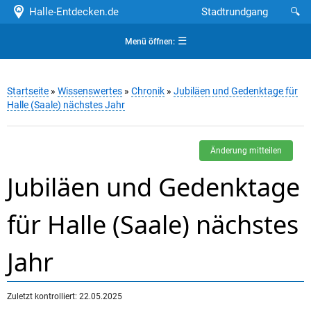
Halle-Entdecken.de
Stadtrundgang
🔍
☰
Menü öffnen:
Startseite
»
Wissenswertes
»
Chronik
»
Jubiläen und Gedenktage für
Halle (Saale) nächstes Jahr
Änderung mitteilen
Jubiläen und Gedenktage
für Halle (Saale) nächstes
Jahr
Zuletzt kontrolliert: 22.05.2025