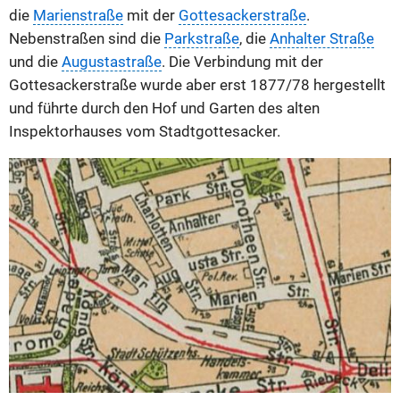
die
Marienstraße
mit der
Gottesackerstraße
.
Nebenstraßen sind die
Parkstraße
, die
Anhalter Straße
und die
Augustastraße
. Die Verbindung mit der
Gottesackerstraße wurde aber erst 1877/78 hergestellt
und führte durch den Hof und Garten des alten
Inspektorhauses vom Stadtgottesacker.