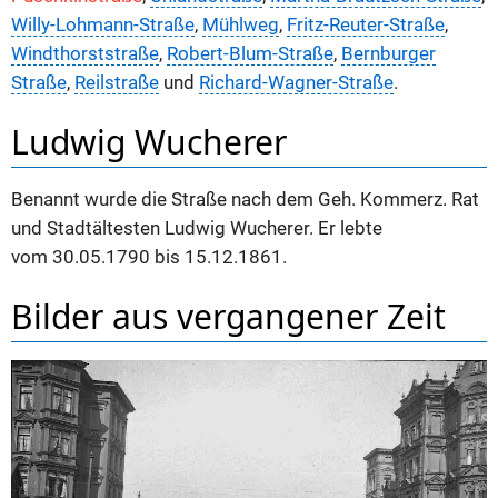
Willy-Lohmann-Straße
,
Mühlweg
,
Fritz-Reuter-Straße
,
Windthorststraße
,
Robert-Blum-Straße
,
Bernburger
Straße
,
Reilstraße
und
Richard-Wagner-Straße
.
Ludwig Wucherer
Benannt wurde die Straße nach dem Geh. Kommerz. Rat
und Stadtältesten Ludwig Wucherer. Er lebte
vom 30.05.1790 bis 15.12.1861.
Bilder aus vergangener Zeit