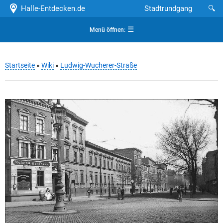
Halle-Entdecken.de
Stadtrundgang
🔍
☰
Menü öffnen:
Startseite
»
Wiki
»
Ludwig-Wucherer-Straße