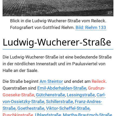
Blick in die Ludwig-Wucherer-Straße vom Reileck.
Fotografiert von Gottfried Riehm.
Bild: Riehm 133
Ludwig-Wucherer-Straße
Die Ludwig-Wucherer-Straße ist eine bedeutende Straße
in der nördlichen Innenstadt und im Paulusviertel von
Halle an der Saale.
Die Straße beginnt
Am Steintor
und endet am
Reileck
.
Querstraßen sind
Emil-Abderhalden-Straße
,
Grudrun-
Goeseke-Straße
,
Gütchenstraße
,
Lessingstraße
,
Carl-
von-Ossietzky-Straße
,
Schillerstraße
,
Franz-Andres-
Straße
,
Goethestraße
,
Viktor-Scheffel-Straße
,
Puschkinstraße
,
Uhlandstraße
,
Martha-Brautzsch-Straße
,