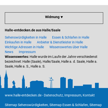
Widmung ⯆
Halle-entdecken.de aus Halle/Saale
Sehenswürdigkeiten in Halle
Essen & Schlafen in Halle
Einkaufen in Halle
Anbieter & Dienstleister in Halle
Wichtige Adressen in Halle
Wissenswertes über Halle
News
Impressum
Wissenswertes:
Halle wurde im Laufe der Jahre verschiedenst
bezeichnet: Halle (Saale), Halle/Saale, Halle a. d. Saale, Halle a.
Saale, Halle a. S., Halle a. S.
www.halle-entdecken.de
-
Datenschutz
,
Impressum
,
Kontakt
Sitemap Sehenswürdigkeiten
,
Sitemap Essen & Schlafen
,
Sitemap