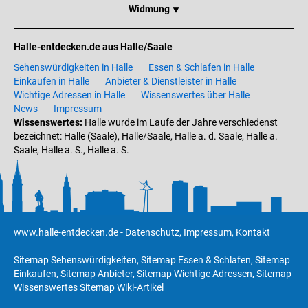
Widmung ⯆
Halle-entdecken.de aus Halle/Saale
Sehenswürdigkeiten in Halle
Essen & Schlafen in Halle
Einkaufen in Halle
Anbieter & Dienstleister in Halle
Wichtige Adressen in Halle
Wissenswertes über Halle
News
Impressum
Wissenswertes:
Halle wurde im Laufe der Jahre verschiedenst
bezeichnet: Halle (Saale), Halle/Saale, Halle a. d. Saale, Halle a.
Saale, Halle a. S., Halle a. S.
www.halle-entdecken.de
-
Datenschutz
,
Impressum
,
Kontakt
Sitemap Sehenswürdigkeiten
,
Sitemap Essen & Schlafen
,
Sitemap
Einkaufen
,
Sitemap Anbieter
,
Sitemap Wichtige Adressen
,
Sitemap
Wissenswertes
Sitemap Wiki-Artikel