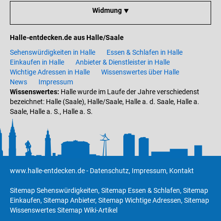
Widmung ⯆
Halle-entdecken.de aus Halle/Saale
Sehenswürdigkeiten in Halle
Essen & Schlafen in Halle
Einkaufen in Halle
Anbieter & Dienstleister in Halle
Wichtige Adressen in Halle
Wissenswertes über Halle
News
Impressum
Wissenswertes:
Halle wurde im Laufe der Jahre verschiedenst
bezeichnet: Halle (Saale), Halle/Saale, Halle a. d. Saale, Halle a.
Saale, Halle a. S., Halle a. S.
www.halle-entdecken.de
-
Datenschutz
,
Impressum
,
Kontakt
Sitemap Sehenswürdigkeiten
,
Sitemap Essen & Schlafen
,
Sitemap
Einkaufen
,
Sitemap Anbieter
,
Sitemap Wichtige Adressen
,
Sitemap
Wissenswertes
Sitemap Wiki-Artikel