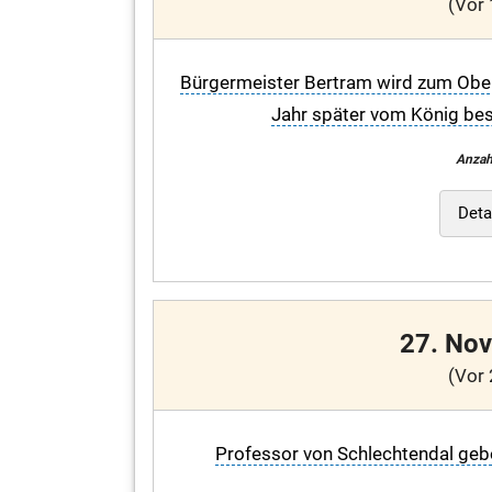
(Vor 
Bürgermeister Bertram wird zum Ober
Jahr später vom König best
Anzah
Deta
27. No
(Vor 
Professor von Schlechtendal geb