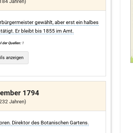
184 Jahren)
bürgermeister gewählt, aber erst ein halbes
ätigt. Er bleibt bis 1855 im Amt.
l der Quellen:
1
ils anzeigen
vember 1794
232 Jahren)
oren. Direktor des Botanischen Gartens.