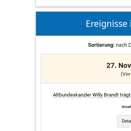
Ereignisse 
Sortierung:
nach D
27. No
(Vor
Altbundeskanzler Willy Brandt trägt
Anzah
Deta