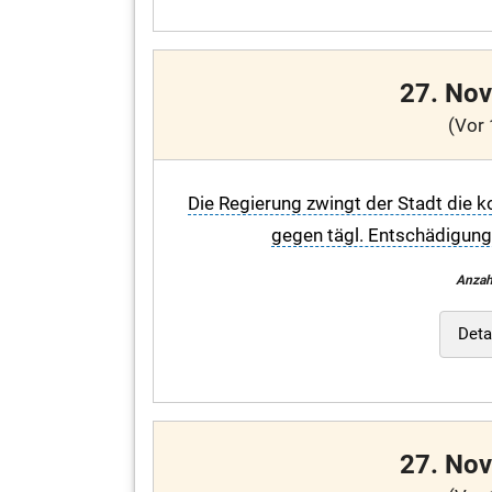
27. No
(Vor 
Die Regierung zwingt der Stadt die k
gegen tägl. Entschädigung 
Anzah
Deta
27. No