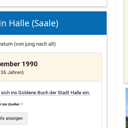
in Halle (Saale)
atum (von jung nach alt)
vember 1990
 36 Jahren)
 sich ins Goldene Buch der Stadt Halle ein.
l der Quellen:
1
ils anzeigen