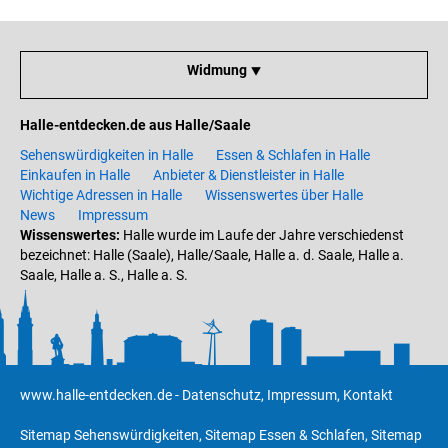
Widmung ⯆
Halle-entdecken.de aus Halle/Saale
Sehenswürdigkeiten in Halle
Essen & Schlafen in Halle
Einkaufen in Halle
Anbieter & Dienstleister in Halle
Wichtige Adressen in Halle
Wissenswertes über Halle
News
Impressum
Wissenswertes:
Halle wurde im Laufe der Jahre verschiedenst
bezeichnet: Halle (Saale), Halle/Saale, Halle a. d. Saale, Halle a.
Saale, Halle a. S., Halle a. S.
www.halle-entdecken.de
-
Datenschutz
,
Impressum
,
Kontakt
Sitemap Sehenswürdigkeiten
,
Sitemap Essen & Schlafen
,
Sitemap