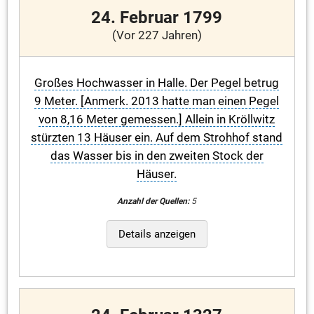
24. Februar 1799
(Vor 227 Jahren)
Großes Hochwasser in Halle. Der Pegel betrug
9 Meter. [Anmerk. 2013 hatte man einen Pegel
von 8,16 Meter gemessen.] Allein in Kröllwitz
stürzten 13 Häuser ein. Auf dem Strohhof stand
das Wasser bis in den zweiten Stock der
Häuser.
Anzahl der Quellen:
5
Details anzeigen