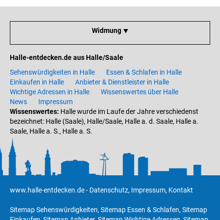
Widmung ⯆
Halle-entdecken.de aus Halle/Saale
Sehenswürdigkeiten in Halle
Essen & Schlafen in Halle
Einkaufen in Halle
Anbieter & Dienstleister in Halle
Wichtige Adressen in Halle
Wissenswertes über Halle
News
Impressum
Wissenswertes:
Halle wurde im Laufe der Jahre verschiedenst
bezeichnet: Halle (Saale), Halle/Saale, Halle a. d. Saale, Halle a.
Saale, Halle a. S., Halle a. S.
www.halle-entdecken.de
-
Datenschutz
,
Impressum
,
Kontakt
Sitemap Sehenswürdigkeiten
,
Sitemap Essen & Schlafen
,
Sitemap
Einkaufen
,
Sitemap Anbieter
,
Sitemap Wichtige Adressen
,
Sitemap