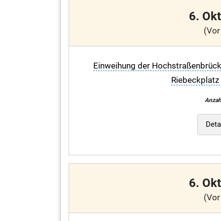
6. Ok
(Vor
Einweihung der Hochstraßenbrücke
Riebeckplatz
Anzah
Deta
6. Ok
(Vor