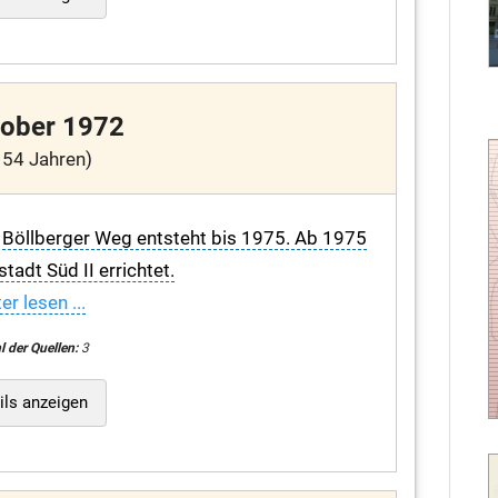
tober 1972
 54 Jahren)
Böllberger Weg entsteht bis 1975. Ab 1975
tadt Süd II errichtet.
er lesen ...
l der Quellen:
3
ils anzeigen