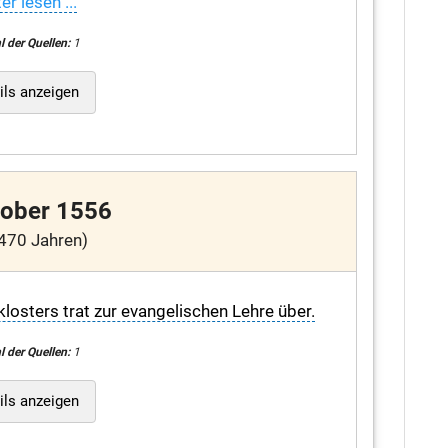
er lesen ...
l der Quellen:
1
ils anzeigen
tober 1556
470 Jahren)
losters trat zur evangelischen Lehre über.
l der Quellen:
1
ils anzeigen