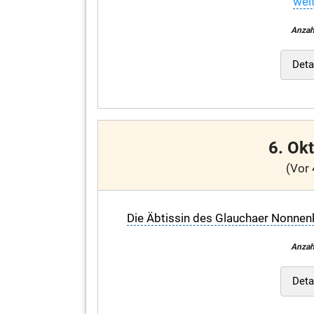
weit
Anzah
Deta
6. Ok
(Vor 
Die Äbtissin des Glauchaer Nonnenk
Anzah
Deta