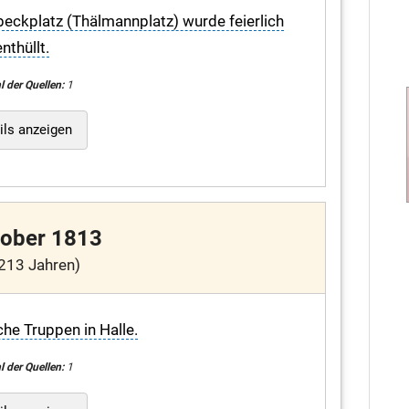
ckplatz (Thälmannplatz) wurde feierlich
enthüllt.
l der Quellen:
1
ils anzeigen
tober 1813
213 Jahren)
he Truppen in Halle.
l der Quellen:
1