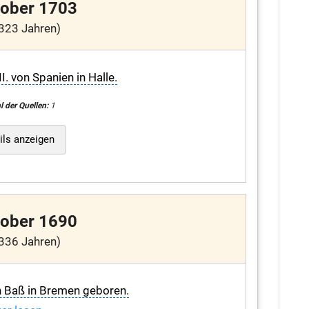
tober 1703
323 Jahren)
I. von Spanien in Halle.
l der Quellen:
1
ils anzeigen
tober 1690
336 Jahren)
h Baß in Bremen geboren.