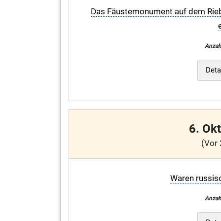
Das Fäustemonument auf dem Riebe
Anzah
Deta
6. Ok
(Vor 
Waren russisc
Anzah