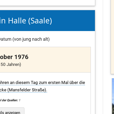
in Halle (Saale)
atum (von jung nach alt)
tober 1976
 50 Jahren)
fahren an diesem Tag zum ersten Mal über die
cke (Mansfelder Straße).
l der Quellen:
1
ils anzeigen