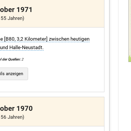
tober 1971
 55 Jahren)
 [B80, 3,2 Kilometer] zwischen heutigen
 und Halle-Neustadt.
l der Quellen:
2
ils anzeigen
tober 1970
 56 Jahren)