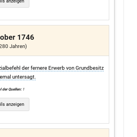
ils anzeigen
tober 1746
280 Jahren)
ialbefehl der fernere Erwerb von Grundbesitz
llemal untersagt.
l der Quellen:
1
ils anzeigen