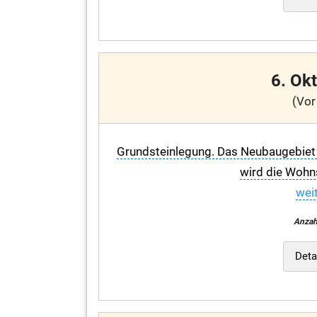
6. Ok
(Vor
Grundsteinlegung. Das Neubaugebiet 
wird die Wohns
weit
Anzah
Deta