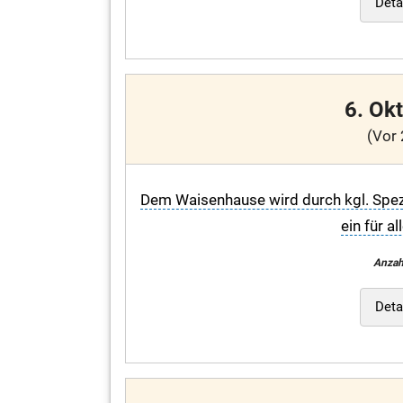
Deta
6. Ok
(Vor 
Dem Waisenhause wird durch kgl. Spez
ein für a
Anzah
Deta