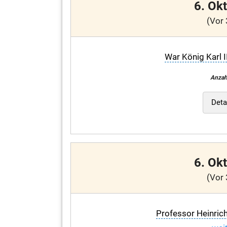
6. Ok
(Vor 
War König Karl II
Anzah
Deta
6. Ok
(Vor 
Professor Heinric